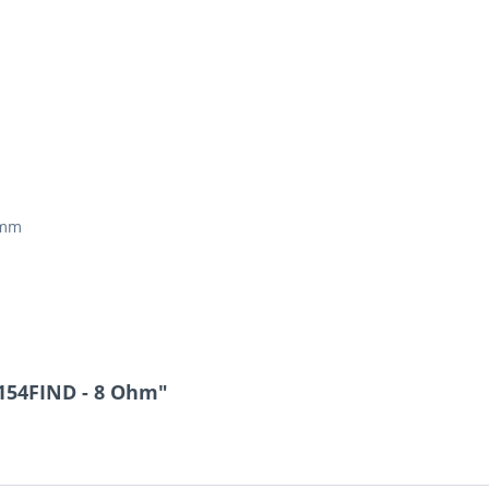
 mm
154FIND - 8 Ohm"