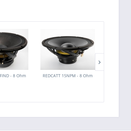
FIND - 8 Ohm
REDCATT 15NPM - 8 Ohm
REDCATT 1