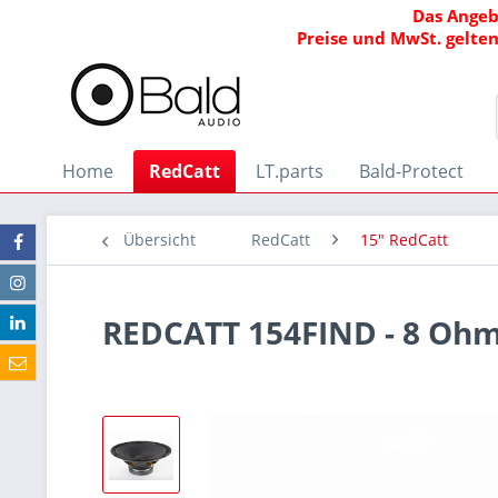
Das Angeb
Preise und MwSt. gelten
Home
RedCatt
LT.parts
Bald-Protect
Übersicht
RedCatt
15" RedCatt
REDCATT 154FIND - 8 Oh