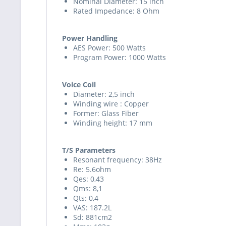
Nominal Diameter: 15 inch
Rated Impedance: 8 Ohm
Power Handling
AES Power: 500 Watts
Program Power: 1000 Watts
Voice Coil
Diameter: 2,5 inch
Winding wire : Copper
Former: Glass Fiber
Winding height: 17 mm
T/S Parameters
Resonant frequency: 38Hz
Re: 5.6ohm
Qes: 0,43
Qms: 8,1
Qts: 0,4
VAS: 187.2L
Sd: 881cm2